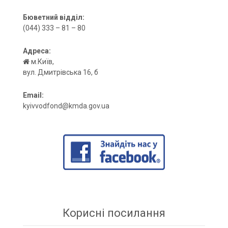
Бюветний відділ:
(044) 333 – 81 – 80
Адреса:
м.Київ,
вул. Дмитрівська 16, б
Email:
kyivvodfond@kmda.gov.ua
Корисні посилання