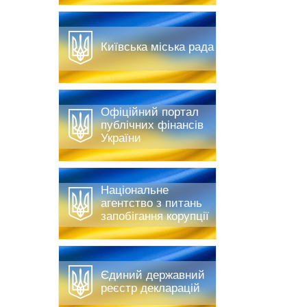
Київська міська рада
Офіційний портал
публічних фінансів
України
Національне
агентство з питань
запобігання корупції
Єдиний державний
реєстр декларацій