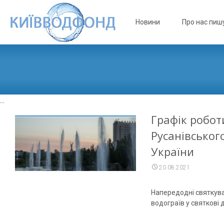
Skip to content
Новини
Про нас пиш
...
Графік робот
Русанівськог
України
20.08.2021
Напередодні святкува
водограїв у святкові 