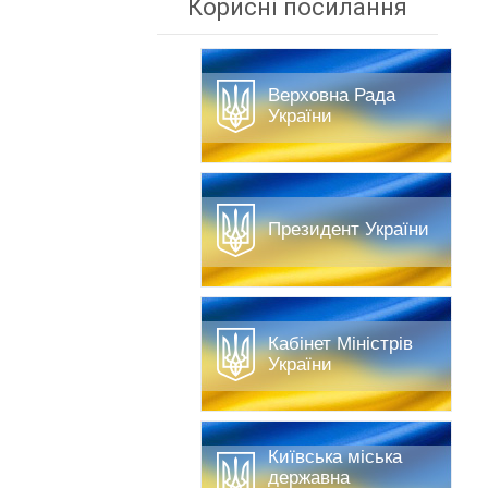
Корисні посилання
Верховна Рада
України
Президент України
Кабінет Міністрів
України
Київська міська
державна