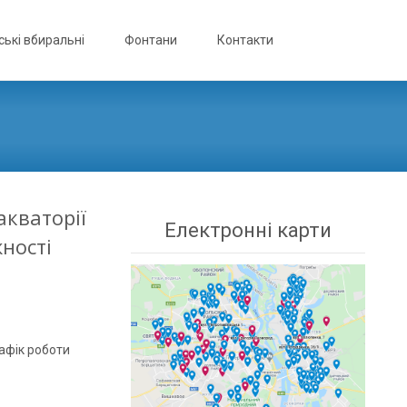
ькі вбиральні
Фонтани
Контакти
акваторії
Електронні карти
ності
афік роботи