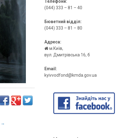
Телефони:
(044) 333 – 81 – 40
Бюветний відділ:
(044) 333 – 81 – 80
Адреса:
м.Київ,
вул. Дмитрівська 16, б
Email:
kyivvodfond@kmda.gov.ua
!
→