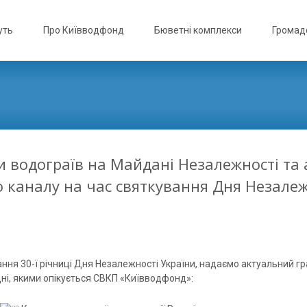
уть
Про Київводфонд
Бюветні комплекси
Громадс
и водограїв на Майдані Незалежності та 
о каналу на час святкування Дня Незалеж
ння 30-ї річниці Дня Незалежності України, надаємо актуальний гр
дні, якими опікується СВКП «Київводфонд»: