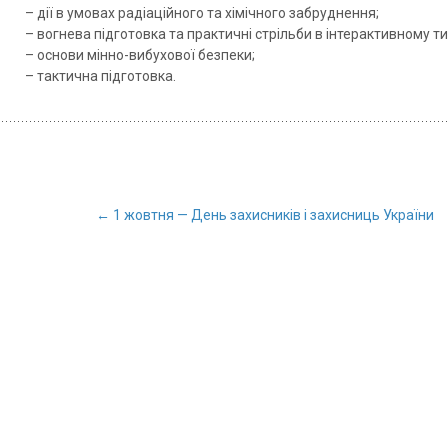
– дії в умовах радіаційного та хімічного забруднення;
– вогнева підготовка та практичні стрільби в інтерактивному ти
– основи мінно-вибухової безпеки;
– тактична підготовка.
←
1 жовтня — День захисників і захисниць України
Post navigation