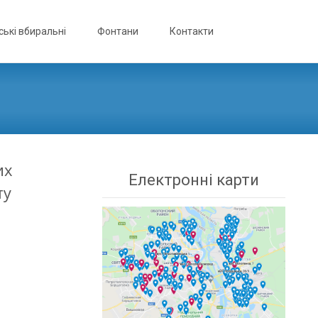
ькі вбиральні
Фонтани
Контакти
их
Електронні карти
ту