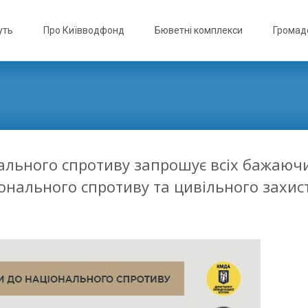
уть
Про Київводфонд
Бюветні комплекси
Громадс
нального спротиву запрошує всіх бажаюч
онального спротиву та цивільного захис