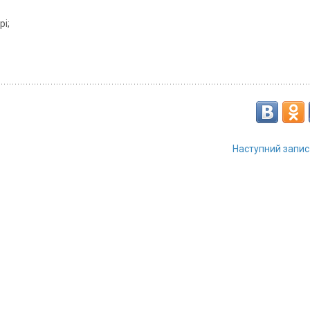
рі;
Наступний запи