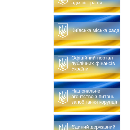
адміністрація
Київська міська рада
Офіційний портал
публічних фінансів
України
Національне
агентство з питань
запобігання корупції
Єдиний державний