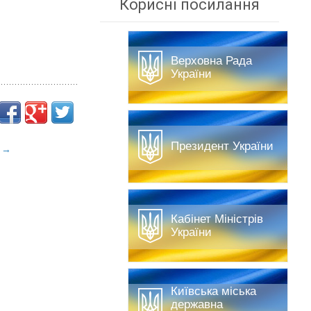
Корисні посилання
Верховна Рада
України
Президент України
с
→
Кабінет Міністрів
України
Київська міська
державна