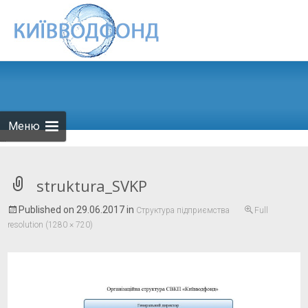
Skip to
content
Меню
...
struktura_SVKP
Published on
29.06.2017
in
Структура підприємства
Full
resolution (1280 × 720)