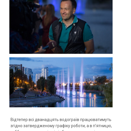
Відтепер всі дванадцять водограїв працюватимуть
згідно затвердженому графіку роботи, а в п’ятницю,