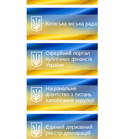
Київська міська рада
Офіційний портал
публічних фінансів
України
Національне
агентство з питань
запобігання корупції
Єдиний державний
реєстр декларацій