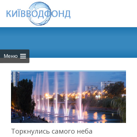
Skip to
content
Меню
...
Торкнулись самого неба