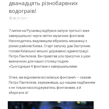
дванадцять різнобарвних
водограїв!
08.07.2017
7 липня на Русанівці відбувся запуск третьої і вже
завершальної черги світло-музичних фонтанів.
Насолодитись видовищем зібрались мешканці з
різних районів Києва. Старт запуску дав Заступник
голови Київської міської державної адміністрації
Петро Пантелеєв. Він привітав усіх присутніх з цією
визначною для нашої столиці подією.
«Сьогоднішні 4 фонтани є завершальними.
Отже, ми відновили всі київські фонтани!» – сказав
Петро Пантелеєв, зауваживши, що нашим надбанням
є не тільки насолоджуватись фонтанами, а й
зберігати їх!