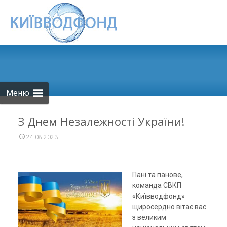
Skip to
content
Меню
...
З Днем Незалежності України!
24.08.2023
Пані та панове,
команда СВКП
«Київводфонд»
щиросердно вітає вас
з великим