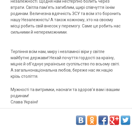
незалежності. Щодня нам нестерпно болить через
втрати. Світла пам’ять загиблим, щирі співчуття їхнім
родинам. Величезна вдячність ЗСУ та всім хто боронить
нашу Незалежність! А також кожному, хто на своєму
місці робить свій внесок у перемогу. Саме це робить нас
сильними й непереможними.
Терпіння всім нам, миру і незламної віри у світле
майбутнє держави! Нехай почуття гордості за країну,
міцніє й об’єднує українське суспільство по всьому світі.
А загальнонаціональна любов, береже нас як націю
крізь століття.
Мужності та витримки, наснаги та здоров’я вам і вашим
родинам!
Слава Україні!