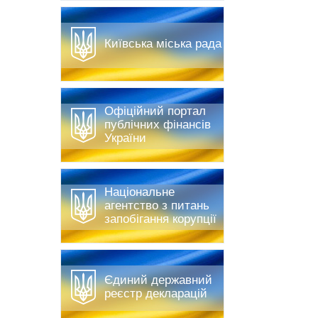
Київська міська рада
Офіційний портал
публічних фінансів
України
Національне
агентство з питань
запобігання корупції
Єдиний державний
реєстр декларацій