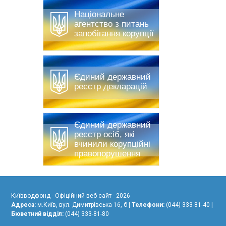
Національне
агентство з питань
запобігання корупції
Єдиний державний
реєстр декларацій
Єдиний державний
реєстр осіб, які
вчинили корупційні
правопорушення
Київводфонд - Офіційний веб-сайт - 2026
Адреса:
м.Київ, вул. Димитрівська 16, б |
Телефони:
(044) 333-81-40 |
Бюветний відділ:
(044) 333-81-80