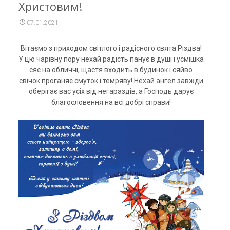
Христовим!
07.01.2021
Вітаємо з приходом світлого і радісного свята Різдва!
У цю чарівну пору нехай радість панує в душі і усмішка
сяє на обличчі, щастя входить в будинок і сяйво
свічок проганяє смуток і темряву! Нехай ангел завжди
оберігає вас усіх від негараздів, а Господь дарує
благословення на всі добрі справи!