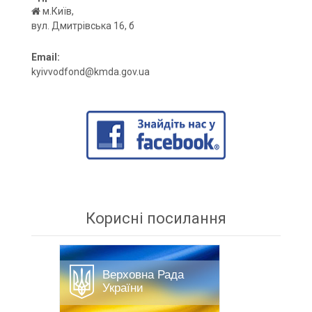
м.Київ,
вул. Дмитрівська 16, б
Email:
kyivvodfond@kmda.gov.ua
Корисні посилання
Верховна Рада
України