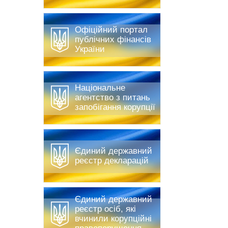
Офіційний портал
публічних фінансів
України
Національне
агентство з питань
запобігання корупції
Єдиний державний
реєстр декларацій
Єдиний державний
реєстр осіб, які
вчинили корупційні
правопорушення