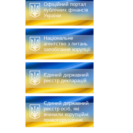
Офіційний портал
публічних фінансів
України
Національне
агентство з питань
запобігання корупції
Єдиний державний
реєстр декларацій
Єдиний державний
реєстр осіб, які
вчинили корупційні
правопорушення