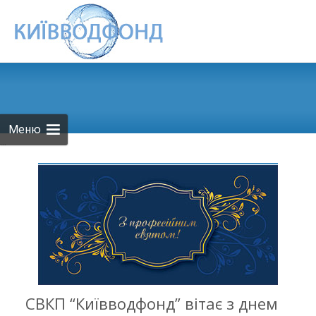
Skip to
content
Меню
...
СВКП “Київводфонд” вітає з днем