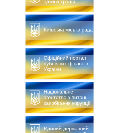
адміністрація
Київська міська рада
Офіційний портал
публічних фінансів
України
Національне
агентство з питань
запобігання корупції
Єдиний державний